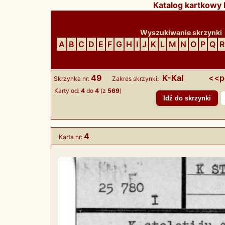
Katalog kartkowy B
Wyszukiwanie skrzynki
A
B
C
D
E
F
G
H
I
J
K
L
M
N
O
P
Q
R
49
K-Kal
<<p
Skrzynka nr:
Zakres skrzynki:
Karty od:
4
do
4
(z
569
)
4
Karta nr: