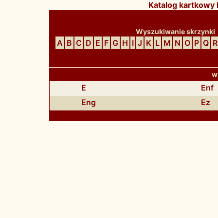
Katalog kartkowy B
Wyszukiwanie skrzynki
A
B
C
D
E
F
G
H
I
J
K
L
M
N
O
P
Q
R
<< Początek
< Wstecz
w
E
Enf
Eng
Ez
<:w?php echo $ind_navi ?>