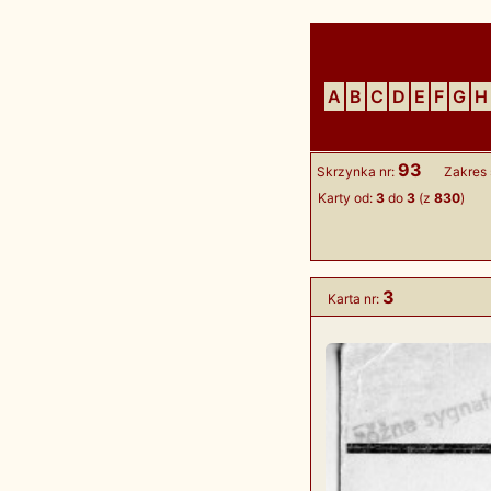
A
B
C
D
E
F
G
H
93
Skrzynka nr:
Zakres 
Karty od:
3
do
3
(z
830
)
3
Karta nr: