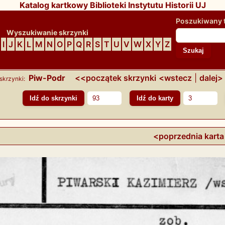
Katalog kartkowy Biblioteki Instytutu Historii UJ
Poszukiwany 
Wyszukiwanie skrzynki
I
J
K
L
M
N
O
P
Q
R
S
T
U
V
W
X
Y
Z
Piw-Podr
<<początek skrzynki
<wstecz
|
dalej>
skrzynki:
<poprzednia karta