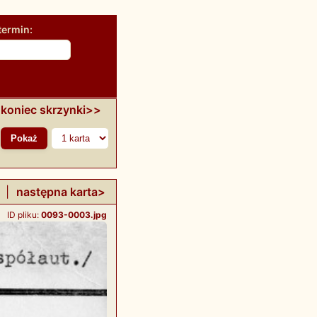
termin:
koniec skrzynki>>
|
następna karta>
ID pliku:
0093-0003.jpg